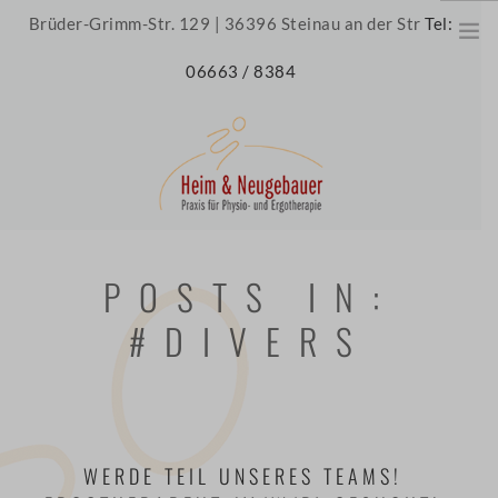
Brüder-Grimm-Str. 129 | 36396 Steinau an der Str
Tel:
06663 / 8384
HOME
POSTS IN:
ÜBER UNS
#DIVERS
UNSERE PRAXIS
UNSER TEAM
JOBS
THERAPIE
WERDE TEIL UNSERES TEAMS!