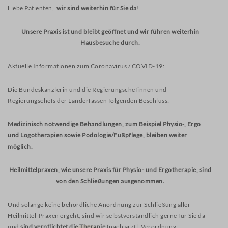
Liebe Patienten,
wir sind weiterhin für Sie da
!
RÜCKENTRAINING AN
GERÄTEN IN DER GRUPPE
Unsere Praxis ist und bleibt geöffnet und wir führen weiterhin
PSYCHOMOTORIKKURS FÜR
Hausbesuche durch.
KINDER IM ALTER VON 5-7
JAHREN
Aktuelle Informationen zum Coronavirus / COVID-19:
FEIN- UND
Die Bundeskanzlerin und die Regierungschefinnen und
GRAPHOMOTORIKKURS
Regierungschefs der Länder
fassen folgenden Beschluss:
KONZENTRATIONSTRAINING
Medizinisch notwendige Behandlungen, zum Beispiel Physio-, Ergo
und
Logotherapien sowie Podologie/Fußpflege, bleiben weiter
WISSENSWERTES
möglich.
NEUIGKEITEN
Heilmittelpraxen, wie unsere Praxis für Physio- und Ergotherapie, sind
FACHWÖRTERBUCH
von den Schließungen ausgenommen.
Und solange keine behördliche Anordnung zur Schließung aller
KONTAKT
Heilmittel-Praxen ergeht, sind wir selbstverständlich gerne für Sie da
und
sind verpflichtet die Therapie
(nach ärztl. Verordnung,