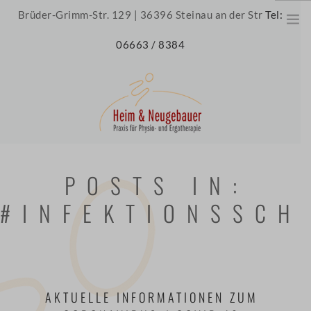
Brüder-Grimm-Str. 129 | 36396 Steinau an der Str
Tel:
06663 / 8384
HOME
POSTS IN:
ÜBER UNS
#INFEKTIONSSCH
UNSERE PRAXIS
UNSER TEAM
JOBS
THERAPIE
AKTUELLE INFORMATIONEN ZUM