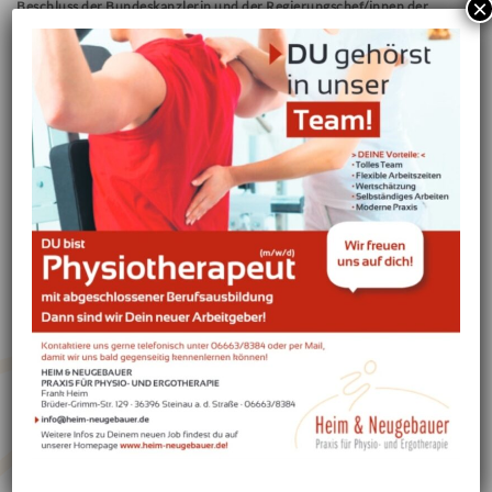
×
Beschluss der Bundeskanzlerin und der Regierungschef/innen der
Länder zum 16.12.2020
Aufgrund der steigenden Zahl von Neuinfektionen mit Covid-19 und
einer nicht mehr zu gewährleistenden Kontaktverfolgung durch die
örtlichen Gesundheitsbehörden treten ab dem 16.12.2020 erweiterte
Regelungen zur Eindämmung der Pandemie in Kraft. Diese sind bis
vorerst 10.Januar 2021 befristet.
Wieder müssen viele Institutionen und Einrichtungen schließen. Dazu
gehören in erster Linie Freizeiteinrichtungen wie Theater, Kinos,
Schwimmbäder und Fitnessstudios, aber auch Gastronomie und
Dienstleister wie Kosmetik und Massagepraxen.
Ganz deutlich wird in den Maßnahmen klargestellt, dass medizinisch
notwendige Behandlungen wie Physiotherapie, Ergotherapie und
Sprachtherapie weiterhin möglich bleiben!
Die therapeutischen Praxen bleiben also geöffnet!
Die medizinische
Notwendigkeit einer therapeutischen Behandlung ist durch die