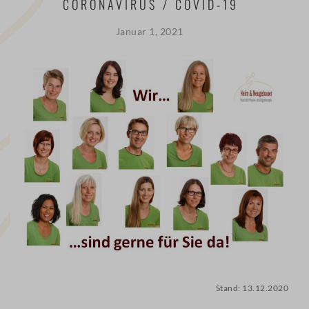
CORONAVIRUS / COVID-19
PHYSIOTHERAPIE
ERGOTHERAPIE
Januar 1, 2021
HEILPRAKTIKER
PHYSIOTHERAPIE
TRAINING
MEDIZINISCHE
TRAININGSTHERAPIE
KURSE
YOGA
PILATES
PRÄVENTIVE
RÜCKENSCHULE
Stand: 13.12.2020
PRÄVENTIVES