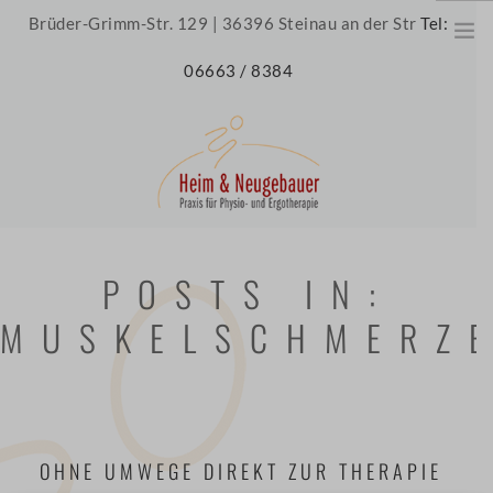
Brüder-Grimm-Str. 129 | 36396 Steinau an der Str
Tel:
06663 / 8384
HOME
POSTS IN:
ÜBER UNS
MUSKELSCHMERZ
UNSERE PRAXIS
UNSER TEAM
JOBS
THERAPIE
OHNE UMWEGE DIREKT ZUR THERAPIE