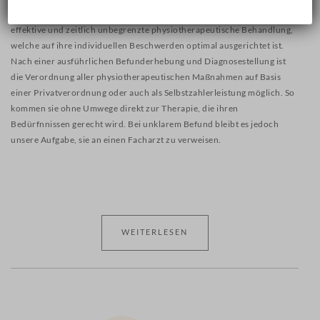
RÜCKENTRAINING AN
Heilpraktiker Physiotherapie absolviert. Dies ermöglicht ihnen eine
effektive und zeitlich unbegrenzte physiotherapeutische Behandlung,
GERÄTEN IN DER GRUPPE
welche auf ihre individuellen Beschwerden optimal ausgerichtet ist.
PSYCHOMOTORIKKURS FÜR
Nach einer ausführlichen Befunderhebung und Diagnosestellung ist
KINDER IM ALTER VON 5-7
die Verordnung aller physiotherapeutischen Maßnahmen auf Basis
JAHREN
einer Privatverordnung oder auch als Selbstzahlerleistung möglich. So
kommen sie ohne Umwege direkt zur Therapie, die ihren
FEIN- UND
Bedürfnnissen gerecht wird. Bei unklarem Befund bleibt es jedoch
GRAPHOMOTORIKKURS
unsere Aufgabe, sie an einen Facharzt zu verweisen.
KONZENTRATIONSTRAINING
WISSENSWERTES
NEUIGKEITEN
WEITERLESEN
FACHWÖRTERBUCH
KONTAKT