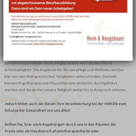
notwendige Behandlungen wie Physiotherapie, Ergotherapie und
Sprachtherapie weiterhin möglich bleiben!
Die therapeutischen Praxen bleiben also geöffnet!
Die medizinische
Notwendigkeit einer therapeutischen Behandlung ist durch die
ärztliche Verordnung gegeben.
Wie im Eingangstext beschrieben richten sich die einschränkenden
Maßnahmen in erster Linie auf den privaten Bereich der Menschen und
auf den Freizeitsektor. Nicht eingeschränkt wird die berufliche
Arbeitstätigkeit. Die Angebote für Körperpflege und Wellness werden
klar von den therapeutischen Tätigkeiten unterschieden. Deshalb
können Ergotherapie und Physiotherapie weiterhin durchgeführt
werden und Sie dürfen unsere Tätigkeit weiterhin in Anspruch nehmen.
Jedoch bitten auch wir Sie um Ihre Verantwortung bei der Mithilfe zum
Schutze der Gesundheit von uns allen!
Sollten Sie, bzw. ein/e Angehörige/r durch uns in den Räumen der
Praxis oder als Hausbesuch physiotherapeutische oder