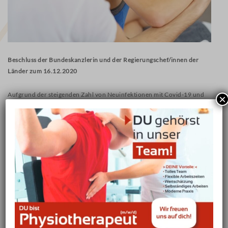
Beschluss der Bundeskanzlerin und der Regierungschef/innen der
Länder zum 16.12.2020
Aufgrund der steigenden Zahl von Neuinfektionen mit Covid-19 und
×
einer nicht mehr zu gewährleistenden Kontaktverfolgung durch die
örtlichen Gesundheitsbehörden treten ab dem 16.12.2020 erweiterte
Regelungen zur Eindämmung der Pandemie in Kraft. Diese sind bis
vorerst 10.Januar 2021 befristet.
Wieder müssen viele Institutionen und Einrichtungen schließen. Dazu
gehören in erster Linie Freizeiteinrichtungen wie Theater, Kinos,
Schwimmbäder und Fitnessstudios, aber auch Gastronomie und
Dienstleister wie Kosmetik und Massagepraxen.
Ganz deutlich wird in den Maßnahmen klargestellt, dass medizinisch