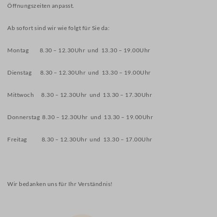
Öffnungszeiten anpasst.
RÜCKENTRAINING AN
GERÄTEN IN DER GRUPPE
Ab sofort sind wir wie folgt für Sie da:
PSYCHOMOTORIKKURS FÜR
KINDER IM ALTER VON 5-7
Montag 8.30 – 12.30Uhr und 13.30 – 19.00Uhr
JAHREN
Dienstag 8.30 – 12.30Uhr und 13.30 – 19.00Uhr
FEIN- UND
GRAPHOMOTORIKKURS
Mittwoch 8.30 – 12.30Uhr und 13.30 – 17.30Uhr
KONZENTRATIONSTRAINING
Donnerstag 8.30 – 12.30Uhr und 13.30 – 19.00Uhr
WISSENSWERTES
Freitag 8.30 – 12.30Uhr und 13.30 – 17.00Uhr
NEUIGKEITEN
FACHWÖRTERBUCH
Wir bedanken uns für Ihr Verständnis!
KONTAKT