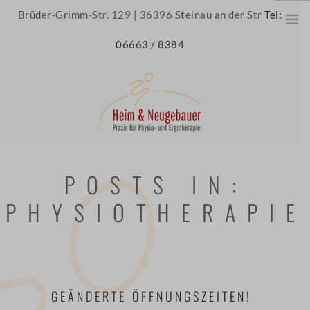
Brüder-Grimm-Str. 129 | 36396 Steinau an der Str
Tel:
06663 / 8384
HOME
POSTS IN:
ÜBER UNS
PHYSIOTHERAPIE
UNSERE PRAXIS
UNSER TEAM
JOBS
THERAPIE
GEÄNDERTE ÖFFNUNGSZEITEN!