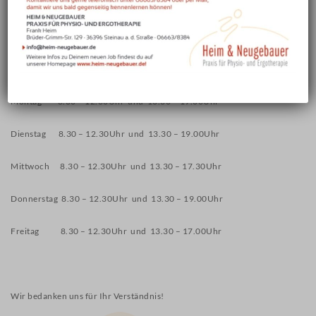
RÜCKENTRAINING AN
Wir möchten Sie darauf hinweisen, dass unsere Praxis ihre
GERÄTEN IN DER GRUPPE
Öffnungszeiten anpasst.
PSYCHOMOTORIKKURS FÜR
Ab sofort sind wir wie folgt für Sie da:
KINDER IM ALTER VON 5-7
JAHREN
Montag 8.30 – 12.30Uhr und 13.30 – 19.00Uhr
FEIN- UND
GRAPHOMOTORIKKURS
Dienstag 8.30 – 12.30Uhr und 13.30 – 19.00Uhr
KONZENTRATIONSTRAINING
Mittwoch 8.30 – 12.30Uhr und 13.30 – 17.30Uhr
WISSENSWERTES
Donnerstag 8.30 – 12.30Uhr und 13.30 – 19.00Uhr
NEUIGKEITEN
Freitag 8.30 – 12.30Uhr und 13.30 – 17.00Uhr
FACHWÖRTERBUCH
KONTAKT
Wir bedanken uns für Ihr Verständnis!