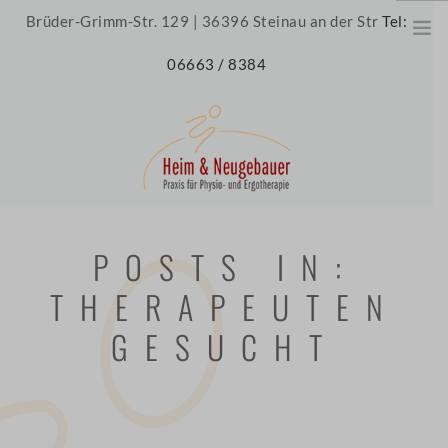
Brüder-Grimm-Str. 129 | 36396 Steinau an der Str
Tel:
06663 / 8384
HOME
POSTS IN:
ÜBER UNS
THERAPEUTEN
UNSERE PRAXIS
UNSER TEAM
GESUCHT
JOBS
THERAPIE