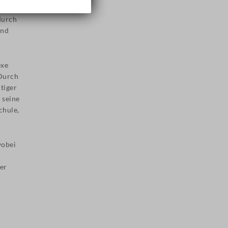
durch
und
exe
 Durch
tiger
 seine
chule,
wobei
n
er