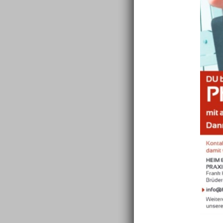
Hierbei 
Lern- un
beschäft
Schwieri
wie Baum
Schriftb
Schwäche
Stifthal
Unkonzen
möglich,
körperli
Sitzhaltu
Ungeschi
Koordina
Zungenbe
Mögliche
sein, di
genannte