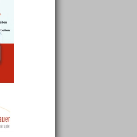
der mit
äß
ngen
liches
d- und
flexe