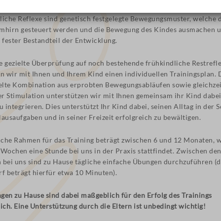
liche Reflexe sind genetisch festgelegte Bewegungsmuster, welche 
mhirn gesteuert werden und die Bewegung des Kindes ausmachen 
 fester Bestandteil der Entwicklung.
e gezielte Überprüfung auf noch bestehende frühkindliche Restrefl
en wir mit Ihnen und Ihrem Kind einen individuellen Trainingsplan.
ielte Kombination aus erprobten Bewegungsabläufen sowie gleichzei
er Stimulation unterstützen wir mit Ihnen gemeinsam ihr Kind dabei
u integrieren. Dies unterstützt Ihr Kind dabei, seinen Alltag in der S
ausaufgaben und in seiner Freizeit erfolgreich zu bewältigen.
liche Rahmen für das Training beträgt zwischen 6 und 12 Monaten, 
4 Wochen eine Stunde bei uns in der Praxis stattfindet. Zwischen de
 bei uns sind zu Hause tägliche einfache Übungen durchzuführen (d
f beträgt hierfür etwa 10 Minuten).
gen zu Hause sind dabei maßgeblich für den Erfolg des Trainings
ich. Eine Unterstützung durch die Eltern ist unbedingt wichtig!