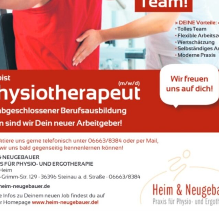
handelt es sich um ein hocheffizientes Bewegungsprogramm für Kin
d Verhaltensproblemen in der Schule und im Alltag. Erfahrungsgem
igen die Eltern dieser Kinder folgende Themen:
gkeiten im flüssigen Lesen, Schreiben, Rechnen
z.B.: Wortverdrehu
stamm statt Stammbaum, (Ab-)Schreiben geht nur langsam, unleser
ild, Verwechslungen beim Rechnen wie 72 statt 27,…
n in der Feinmotorik und/oder Grobmotorik
z.B.: verkrampfte
tung, ungeschickter Umgang mit Messer und Gabel,…
triertheit
z.B.: Konzentration auf das Wesentliche ist nicht immer
 schnelle Ablenkbarkeit,…
che Unruhe
z.B.: rutsch und kippelt ständig auf dem Stuhl herum,
ng ist mehr „Liegen“,…
cklichkeit
z.B: „übersieht“ Hindernisse, stößt öfters an,
tionsschwierigkeiten
z.B.: keine Schuhbänder binden können, Mun
wegungen beim Schreiben, kann keinen Purzelbaum auführen,…
 Ursachen für diese Probleme können noch aktive frühkindliche Re
e zu einem muskulären Ungleichgewicht führen und sich in den oben
n Auffälligkeiten äußern.