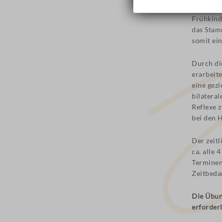
Frühkind
das Stam
somit ein
Durch di
erarbeit
eine gez
bilateral
Reflexe z
bei den H
Der zeit
ca. alle 
Terminen
Zeitbedar
Die Übun
erforderl