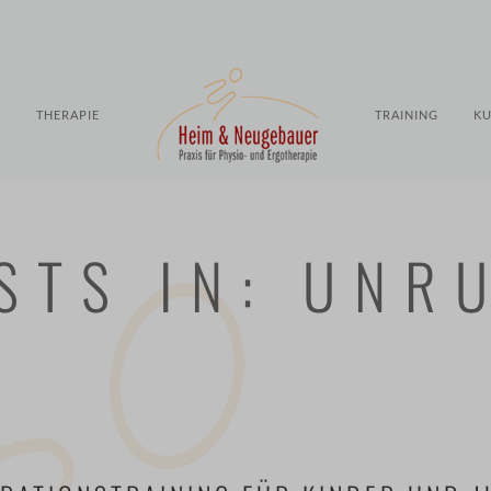
S
THERAPIE
TRAINING
KU
STS IN: UNR