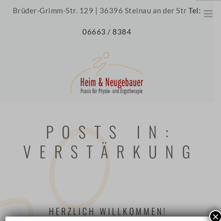
Brüder-Grimm-Str. 129 | 36396 Steinau an der Str
Tel:
06663 / 8384
HOME
POSTS IN:
ÜBER UNS
VERSTÄRKUNG
UNSERE PRAXIS
UNSER TEAM
JOBS
THERAPIE
HERZLICH WILLKOMMEN!
×