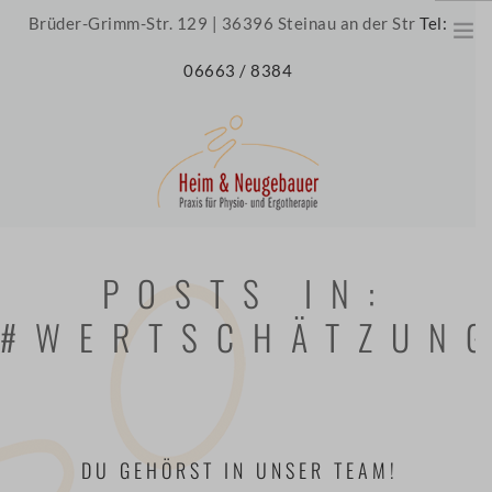
Brüder-Grimm-Str. 129 | 36396 Steinau an der Str
Tel:
06663 / 8384
HOME
POSTS IN:
ÜBER UNS
#WERTSCHÄTZUN
UNSERE PRAXIS
UNSER TEAM
JOBS
THERAPIE
DU GEHÖRST IN UNSER TEAM!