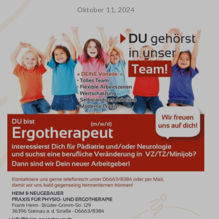
PHYSIOTHERAPIE
Oktober 11, 2024
ERGOTHERAPIE
HEILPRAKTIKER
PHYSIOTHERAPIE
TRAINING
MEDIZINISCHE
TRAININGSTHERAPIE
KURSE
YOGA
PILATES
PRÄVENTIVE
RÜCKENSCHULE
PRÄVENTIVES