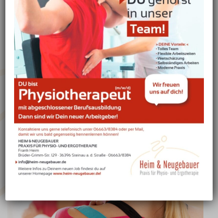
– Melde Dich gerne bei uns! Wir freuen uns auf Dich!
Lass uns gegenseitig kennenlernen – unter 06663/8384 machen wir
kurzfristig was aus!
WEITERLESEN
DU GEHÖRST IN UNSER TEAM!
PHYSIOTHERAPEUT (M/W/D) GESUCHT!
Juli 18, 2022