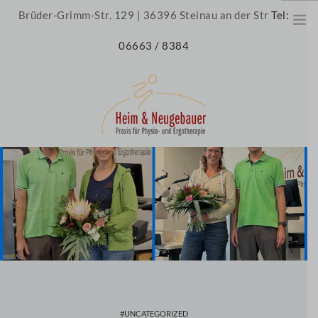
Brüder-Grimm-Str. 129 | 36396 Steinau an der Str
Tel:
06663 / 8384
HOME
ÜBER UNS
UNSERE PRAXIS
UNSER TEAM
JOBS
THERAPIE
UNCATEGORIZED