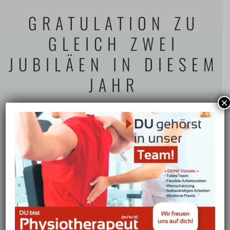
PHYSIOTHERAPIE
GRATULATION ZU
ERGOTHERAPIE
GLEICH ZWEI
HEILPRAKTIKER
PHYSIOTHERAPIE
JUBILÄEN IN DIESEM
JAHR
TRAINING
×
MEDIZINISCHE
In diesem Jahr gratulieren wir unserer Physiotherapeutin Nina
TRAININGSTHERAPIE
Bahn zur 10 jährigen Praxisteamzugehörigkeit und unserer
Ergotherapeutin Lisa-Marlen Neugebauer zu 15 Jahren in
KURSE
unserem Team. Wir sind unheimlich stolz darauf, dass Nina und
Lisa schon seit so langer Zeit zu uns gehören. Durch ihre
YOGA
freundliche, aufgeschlossene Art und ihr breit gefächertes
Fachwissen, welches unter anderem aus der langjährigen
PILATES
Berufspraxis aber auch aus der stetigen Teilnahme an Fort- und
PRÄVENTIVE
Weiterbildungen stammt sind sie beide geschätzte
RÜCKENSCHULE
Therapeutinnen und Kolleginnen. Wir bedanken uns auch auf
diesem Wege nochmal ganz herzlich für die tolle Zusammenarbeit
PRÄVENTIVES