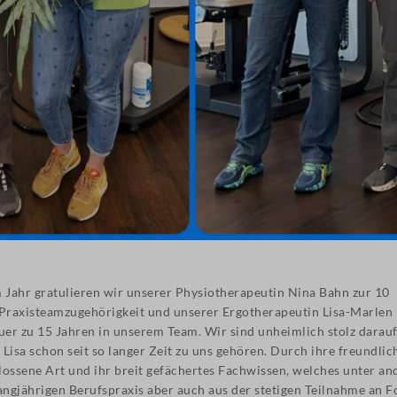
m Jahr gratulieren wir unserer Physiotherapeutin Nina Bahn zur 10
 Praxisteamzugehörigkeit und unserer Ergotherapeutin Lisa-Marlen
er zu 15 Jahren in unserem Team. Wir sind unheimlich stolz darauf
Lisa schon seit so langer Zeit zu uns gehören. Durch ihre freundlic
lossene Art und ihr breit gefächertes Fachwissen, welches unter a
angjährigen Berufspraxis aber auch aus der stetigen Teilnahme an F