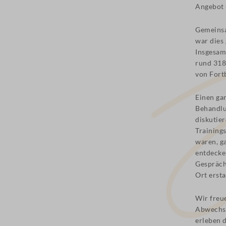
Angebot 
Gemeinsa
war dies
Insgesam
rund 318
von Fort
Einen gan
Behandlu
diskutier
Training
waren, g
entdecken
Gespräch
Ort erst
Wir freue
Abwechsl
erleben 