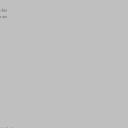
 für
e an