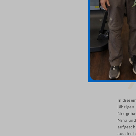
In diese
jährigen
Neugebau
Nina und 
aufgesch
aus der l