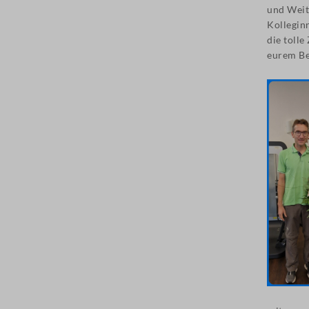
und Weit
Kollegin
die toll
eurem Ber