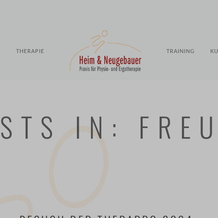
S
THERAPIE
TRAINING
KU
STS IN: FRE