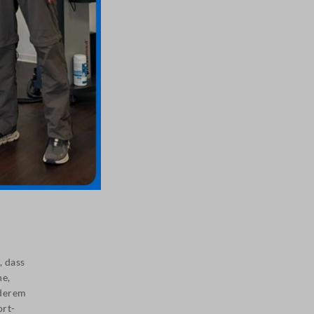
, dass
he,
nderem
ort-