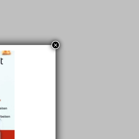
×
ESEM JAHR