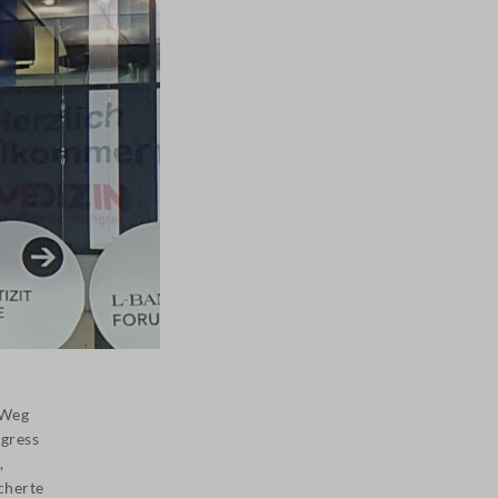
 Weg
gress
,
cherte