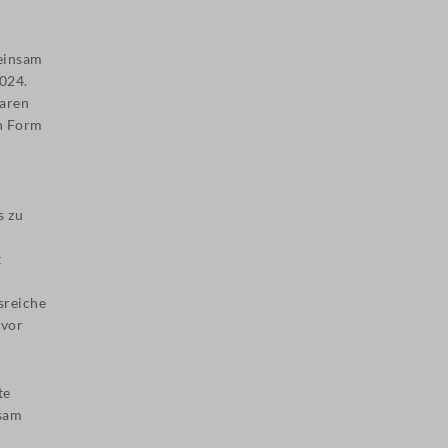
.
einsam
2024.
waren
n Form
s zu
t
sreiche
 vor
te
nsam