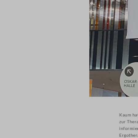
Kaum hat
zur Ther
informie
Ergother